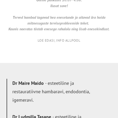
Ilusat suve!
Terved hambad tagavad hea enesetunde ja aitavad ära hoida
mitmesuguste terviseprobleemide teket.
Kaunis naeratus tõstab enesega rahulolu ning lisab enesekindlust.
LOE EDASI, INFO ALLPOOL
Dr Maire Maido
- esteetiline ja
restauratiivne hambaravi, endodontia,
igemeravi.
Dr Ludmilla Tasane
- esteetiline ja