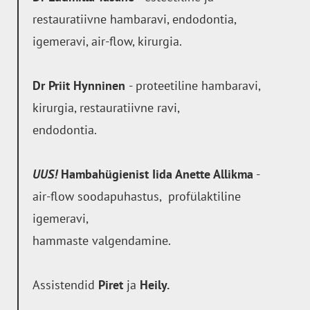
restauratiivne hambaravi, endodontia,
igemeravi, air-flow, kirurgia.
Dr Priit Hynninen
- proteetiline hambaravi,
kirurgia, restauratiivne ravi,
endodontia.
UUS!
Hambahügienist Iida Anette Allikma
-
air-flow soodapuhastus, profülaktiline
igemeravi,
hammaste valgendamine.
Assistendid
Piret
ja
Heily.