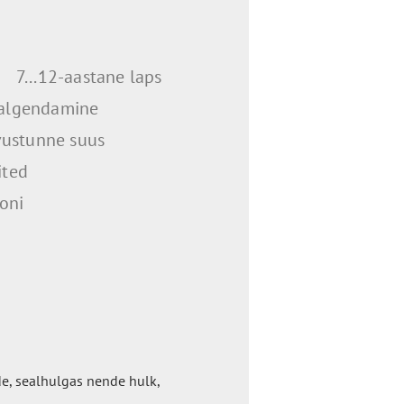
7...12-aastane laps
algendamine
vustunne suus
ited
oni
e, sealhulgas nende hulk,