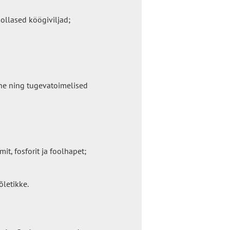
ollased köögiviljad;
ne ning tugevatoimelised
it, fosforit ja foolhapet;
letikke.