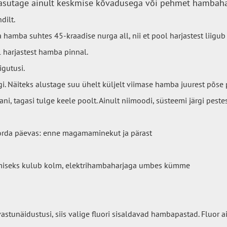
utage ainult keskmise kõvadusega või pehmet hambahar
dilt.
hamba suhtes 45-kraadise nurga all, nii et pool harjastest liigu
 harjastest hamba pinnal.
igutusi.
. Näiteks alustage suu ühelt küljelt viimase hamba juurest põse p
ni, tagasi tulge keele poolt. Ainult niimoodi, süsteemi järgi pestes
orda päevas: enne magamaminekut ja pärast
miseks kulub kolm, elektrihambaharjaga umbes kümme
vastunäidustusi, siis valige fluori sisaldavad hambapastad. Fluor