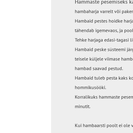
Hammaste pesemiseks kas
hambaharja varrelt või paken
Hambaid pestes hoidke harja 
tähendab igemevaos, ja pool
Tehke harjaga edasi-tagasi li
Hambaid peske süsteemi järgi
teisele küljele viimase hamba
hambad saavad pestud.
Hambaid tuleb pesta kaks k
hommikusööki.
Korralikuks hammaste pese
minutit.
Kui hambaarsti poolt ei ole 