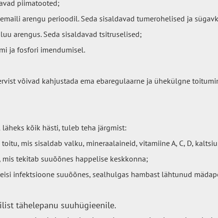
ldavad piimatooted;
emaili arengu perioodil. Seda sisaldavad tumerohelised ja sügavk
luu arengus. Seda sisaldavad tsitruselised;
umi ja fosfori imendumisel.
rvist võivad kahjustada ema ebaregulaarne ja ühekülgne toitumi
l läheks kõik hästi, tuleb teha järgmist:
oitu, mis sisaldab valku, mineraalaineid, vitamiine A, C, D, kaltsium
t, mis tekitab suuõõnes happelise keskkonna;
 teisi infektsioone suuõõnes, sealhulgas hambast lähtunud mädapõ
ilist tähelepanu suuhügieenile.