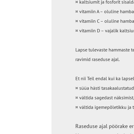
¤ kaltsiumit ja fosforit sisa
¤ vitamiin A – oluline hamba
¤ vitamiin C – oluline hamba
¤ vitamiin D – vajalik kaltsi
Lapse tulevaste hammaste te
ravimid raseduse ajal.
Et nii Teil endal kui ka lapse
¤ süüa hästi tasakaalustatud t
¤ vältida sagedast näksimis
¤ vältida igemepõletikku ja
Raseduse ajal pöörake er