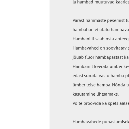
ja hambad muutuvad kaaries
Pärast hammaste pesemist t
hambahari ei ulatu hambava
Hambaniiti saab osta apteeg
Hambavahed on soovitatav p
jõuab fluor hambapastast k
Hambaniit keerata ümber kesk
edasi suruda vastu hamba pi
ümber teise hamba. Nõnda tu
kasutamine lihtsamaks.
Võite proovida ka spetsiaals
Hambavahede puhastamiseks v