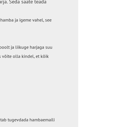
ja. Seda saate teada
b hamba ja igeme vahel, see
oolt ja liikuge harjaga suu
 võite olla kindel, et kõik
 aitab tugevdada hambaemaili