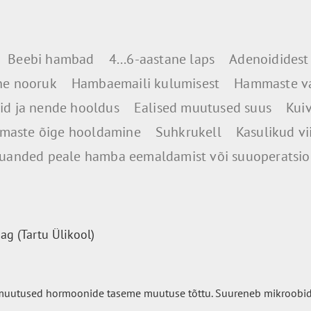
Beebi hambad
4...6-aastane laps
Adenoididest
ne nooruk
Hambaemaili kulumisest
Hammaste v
d ja nende hooldus
Ealised muutused suus
Kui
aste õige hooldamine
Suhkrukell
Kasulikud vi
uanded peale hamba eemaldamist või suuoperatsio
g (Tartu Ülikool)
 muutused hormoonide taseme muutuse tõttu.
Suureneb mikroobid