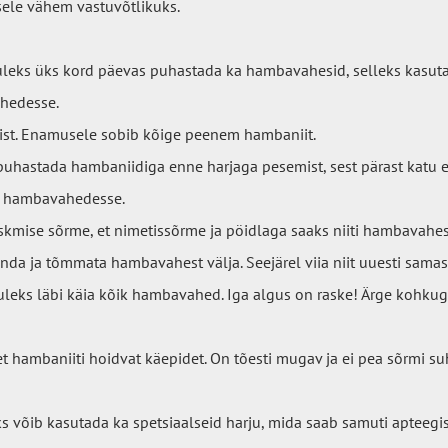
ele vähem vastuvõtlikuks.
uleks üks kord päevas puhastada ka hambavahesid,
selleks kasut
hedesse.
ist. Enamusele sobib kõige peenem hambaniit.
uhastada hambaniidiga enne harjaga pesemist, sest pärast kat
a hambavahedesse.
mise sõrme, et nimetissõrme ja pöidlaga saaks niiti hambavahes j
nda ja tõmmata hambavahest välja. Seejärel viia niit uuesti sam
leks läbi käia kõik hambavahed. Iga algus on raske! Ärge kohkuge
et hambaniiti hoidvat käepidet. On tõesti mugav ja ei pea sõrmi s
õib kasutada ka spetsiaalseid harju, mida saab samuti apteegis