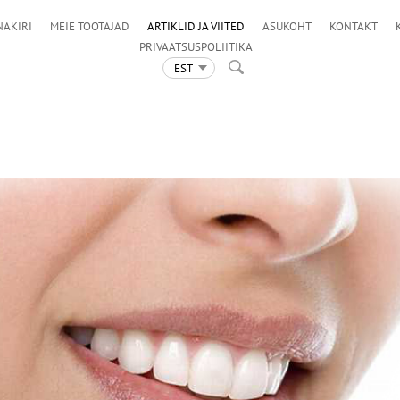
NAKIRI
MEIE TÖÖTAJAD
ARTIKLID JA VIITED
ASUKOHT
KONTAKT
PRIVAATSUSPOLIITIKA
EST