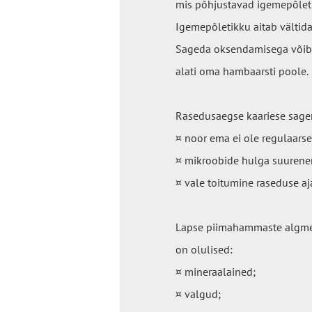
mis põhjustavad igemepõleti
Igemepõletikku aitab vältid
Sageda oksendamisega võib
alati oma hambaarsti poole.
Rasedusaegse kaariese sage
¤ noor ema ei ole regulaars
¤ mikroobide hulga suurene
¤ vale toitumine raseduse a
Lapse piimahammaste algmed 
on olulised:
¤ mineraalained;
¤ valgud;