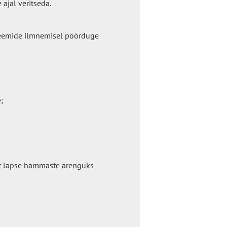
ajal veritseda.
eemide ilmnemisel pöörduge
;
et lapse hammaste arenguks