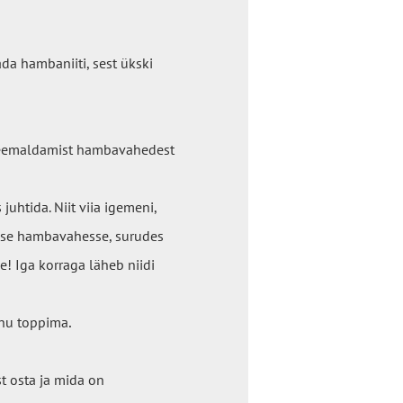
ada hambaniiti, sest ükski
u eemaldamist hambavahedest
uhtida. Niit viia igemeni,
asse hambavahesse, surudes
! Iga korraga läheb niidi
.
uhu toppima
t osta ja mida on