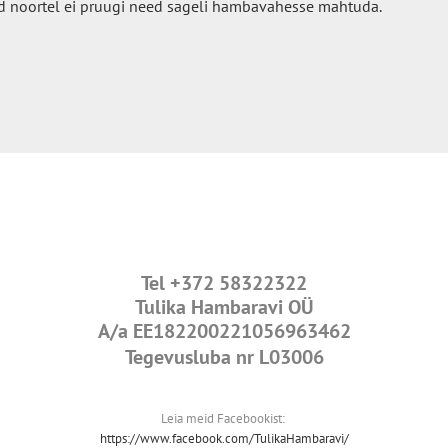
d noortel ei pruugi need sageli hambavahesse mahtuda.
Tel
+372 58322322
Tulika Hambaravi OÜ
A/a
EE182200221056963462
Tegevusluba nr L03006
Leia meid Facebookist:
https://www.facebook.com/TulikaHambaravi/