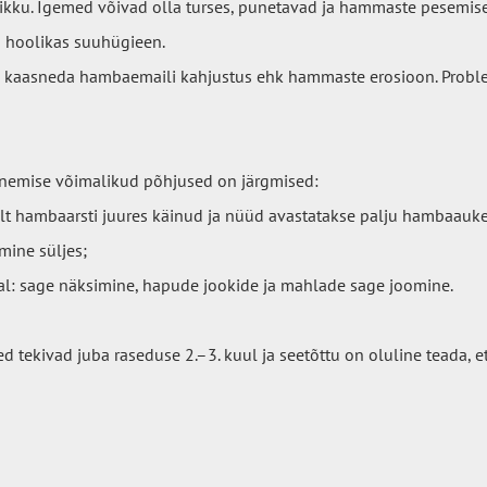
kku. Igemed võivad olla turses, punetavad ja hammaste pesemise 
a hoolikas suuhügieen.
 kaasneda hambaemaili kahjustus ehk hammaste erosioon. Probl
nemise võimalikud põhjused on järgmised:
elt hambaarsti juures käinud ja nüüd avastatakse palju hambaauke
mine süljes;
jal: sage näksimine, hapude jookide ja mahlade sage joomine.
tekivad juba raseduse 2.–3. kuul ja seetõttu on oluline teada, 